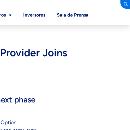
ros
Inversores
Sala de Prensa
 Provider Joins
next phase
n Option