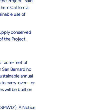
the Project.” said
thern California
ainable use of
 supply conserved
f the Project.
f acre-feet of
rn San Bernardino
ustainable annual
 to carry-over – or
s will be built on
 (“SMWD”). A Notice