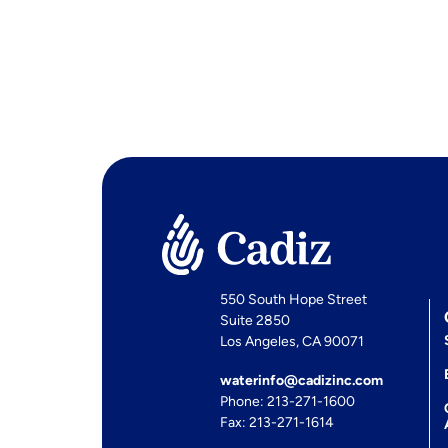
550 South Hope Street
Suite 2850
Los Angeles, CA 90071
waterinfo@cadizinc.com
Phone: 213-271-1600
Fax: 213-271-1614