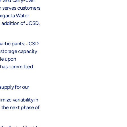
r and carry-over
ch serves customers
argarita Water
 addition of JCSD,
participants. JCSD
e storage capacity
ble upon
D has committed
supply for our
ize variability in
n the next phase of