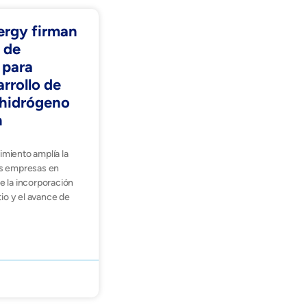
ergy firman
 de
 para
arrollo de
e hidrógeno
h
miento amplía la
s empresas en
 la incorporación
tio y el avance de