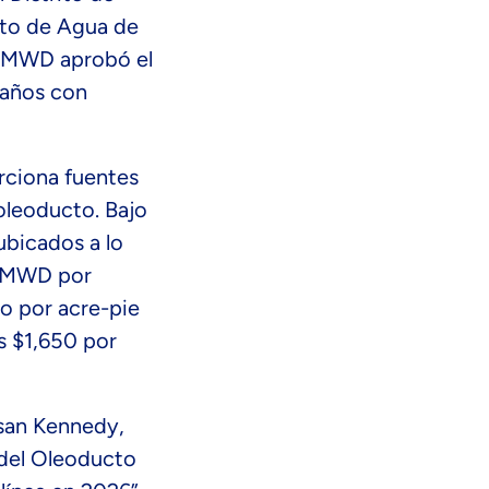
nto de Agua de
e SMWD aprobó el
 años con
rciona fuentes
 oleoducto. Bajo
ubicados a lo
 SMWD por
io por acre-pie
s $1,650 por
usan Kennedy,
 del Oleoducto