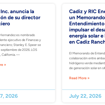
Inc. anuncia la
Cadiz y RIC En
ón de su director
un Memorando
ciero
Entendimiento
impulsar el des
energía solar 
. Hernandez es nombrado
dente ejecutivo de Finanzas y
en Cadiz Ranc
inanciero; Stanley E. Speer se
en septiembre de 2026. LOS
El Memorando de Entendi
California. —
colaboración entre amba
hidrógeno verde mediante
re »
de generación solar en si
Read More »
27, 2026
July 22, 2026