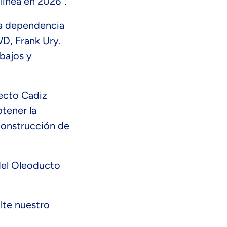
línea en 2026”.
tra dependencia
WD, Frank Ury.
 bajos y
ecto Cadiz
tener la
construcción de
del Oleoducto
lte nuestro