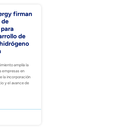
ergy firman
 de
 para
arrollo de
e hidrógeno
h
miento amplía la
s empresas en
 la incorporación
tio y el avance de