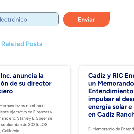
Enviar
Related Posts
Inc. anuncia la
Cadiz y RIC En
ón de su director
un Memorando
ciero
Entendimiento
impulsar el des
energía solar 
. Hernandez es nombrado
dente ejecutivo de Finanzas y
en Cadiz Ranc
inanciero; Stanley E. Speer se
en septiembre de 2026. LOS
El Memorando de Entendi
California. —