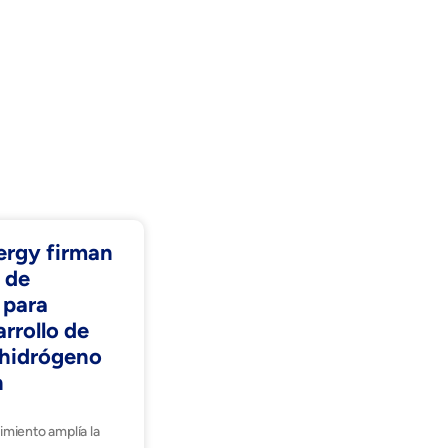
ergy firman
 de
 para
arrollo de
e hidrógeno
h
miento amplía la