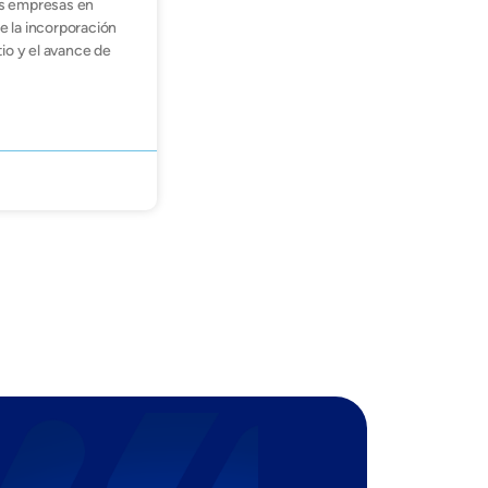
s empresas en
 la incorporación
tio y el avance de