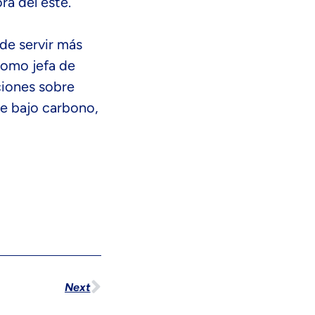
ra del este.
de servir más
Como jefa de
ciones sobre
de bajo carbono,
Next